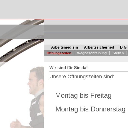
Sicher fahren!
Arbeitsmedizin
Arbeitssicherheit
B G
Öffnungszeiten
Wegbeschreibung
Stellen
Wir sind für Sie da!
Unsere Öffnungszeiten sind:
Montag bis Frei
Montag bis Donner